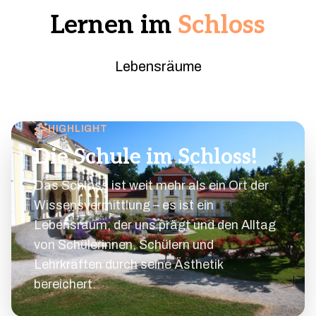
Lernen im
Schloss
Lebensräume
HIGHLIGHT
Die Schule im Schloss!
Das Schloss ist weit mehr als ein Ort der
Wissensvermittlung – es ist ein
Lebensraum, der uns prägt und den Alltag
von Schülerinnen, Schülern und
Lehrkräften durch seine Ästhetik
bereichert.