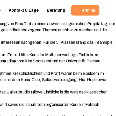
e
Kontakt & Lage
Beratung
Termine
ung von Frau Tietze einen abwechslungsreichen Projekttag, der
owie gesundheitsbezogene Themen erlebbar zu machen und die
en Interessen nachgehen. Für die 5. Klassen stand das Teamspiel
 im Erste-Hilfe-Kurs der Malteser wichtige Einblicke in
ungsdiagnostik im Sportzentrum der Universität Passau
ehmen. Geschicklichkeit und Kraft waren beim Bouldern im
hren mit dem Kanu-Club, Selbstverteidigung, Hip-Hop sowie
Ballettstudio Nilova Einblicke in die Welt des klassischen
sowie die schulintern organisierten Kurse in Fußball,