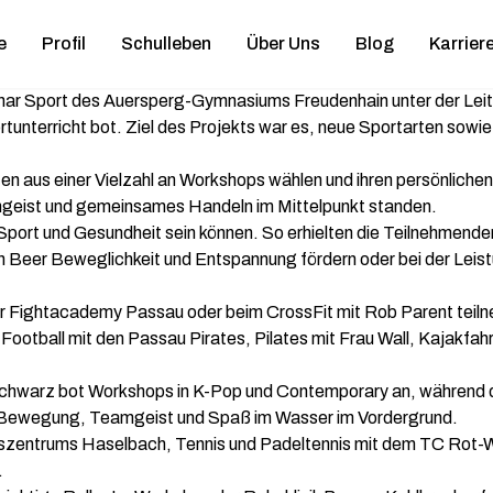
e
Profil
Schulleben
Über Uns
Blog
Karrier
nar Sport des Auersperg-Gymnasiums Freudenhain unter der Leit
ortunterricht bot. Ziel des Projekts war es, neue Sportarten s
ten aus einer Vielzahl an Workshops wählen und ihren persönlich
eist und gemeinsames Handeln im Mittelpunkt standen.
Sport und Gesundheit sein können. So erhielten die Teilnehmenden
Beer Beweglichkeit und Entspannung fördern oder bei der Leist
er Fightacademy Passau oder beim CrossFit mit Rob Parent teiln
otball mit den Passau Pirates, Pilates mit Frau Wall, Kajakfa
hwarz bot Workshops in K-Pop und Contemporary an, während das 
 Bewegung, Teamgeist und Spaß im Wasser im Vordergrund.
ntrums Haselbach, Tennis und Padeltennis mit dem TC Rot-Weiß 
.