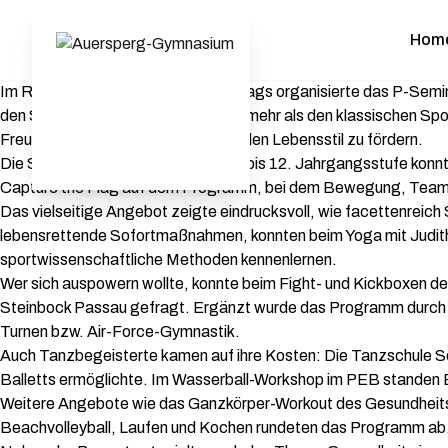
Hom
Im Rahmen des diesjährigen Sporttags organisierte das P-Semi
den Schülerinnen und Schülern weit mehr als den klassischen Sp
Freude an einem aktiven und gesunden Lebensstil zu fördern.
Die Schülerinnen und Schüler der 6. bis 12. Jahrgangsstufe konn
Capture the Flag auf dem Programm, bei dem Bewegung, Teamg
Das vielseitige Angebot zeigte eindrucksvoll, wie facettenreich 
lebensrettende Sofortmaßnahmen, konnten beim Yoga mit Judith 
sportwissenschaftliche Methoden kennenlernen.
Wer sich auspowern wollte, konnte beim Fight- und Kickboxen d
Steinbock Passau gefragt. Ergänzt wurde das Programm durch Fo
Turnen bzw. Air-Force-Gymnastik.
Auch Tanzbegeisterte kamen auf ihre Kosten: Die Tanzschule Sc
Balletts ermöglichte. Im Wasserball-Workshop im PEB standen
Weitere Angebote wie das Ganzkörper-Workout des Gesundheitsze
Beachvolleyball, Laufen und Kochen rundeten das Programm ab