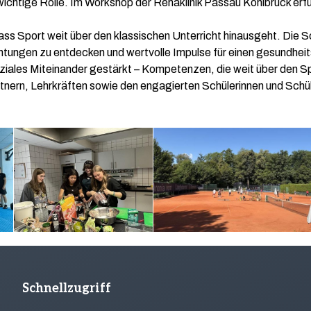
chtige Rolle. Im Workshop der Rehaklinik Passau Kohlbruck erf
ss Sport weit über den klassischen Unterricht hinausgeht. Die Sc
tungen zu entdecken und wertvolle Impulse für einen gesundhei
ziales Miteinander gestärkt – Kompetenzen, die weit über den S
 Partnern, Lehrkräften sowie den engagierten Schülerinnen und Sch
Schnellzugriff