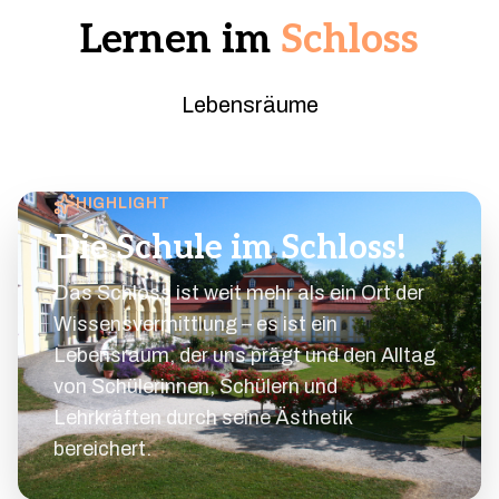
Lernen im
Schloss
Lebensräume
HIGHLIGHT
Die Schule im Schloss!
Das Schloss ist weit mehr als ein Ort der
Wissensvermittlung – es ist ein
Lebensraum, der uns prägt und den Alltag
von Schülerinnen, Schülern und
Lehrkräften durch seine Ästhetik
bereichert.