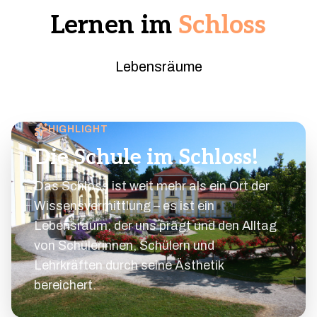
Lernen im
Schloss
Lebensräume
HIGHLIGHT
Die Schule im Schloss!
Das Schloss ist weit mehr als ein Ort der
Wissensvermittlung – es ist ein
Lebensraum, der uns prägt und den Alltag
von Schülerinnen, Schülern und
Lehrkräften durch seine Ästhetik
bereichert.