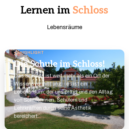
Lernen im
Schloss
Lebensräume
HIGHLIGHT
Die Schule im Schloss!
Das Schloss ist weit mehr als ein Ort der
Wissensvermittlung – es ist ein
Lebensraum, der uns prägt und den Alltag
von Schülerinnen, Schülern und
Lehrkräften durch seine Ästhetik
bereichert.