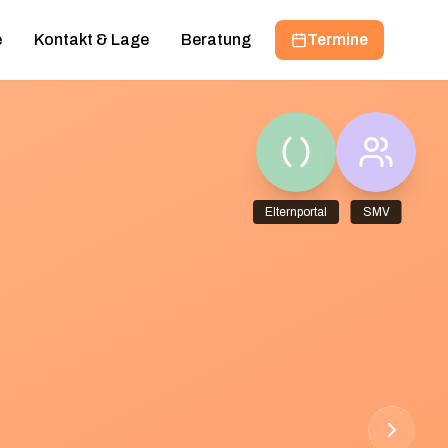
e
Kontakt & Lage
Beratung
Termine
Elternportal
SMV