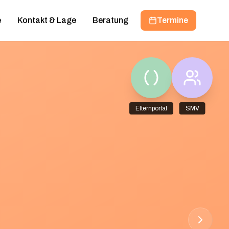
e
Kontakt & Lage
Beratung
Termine
Elternportal
SMV